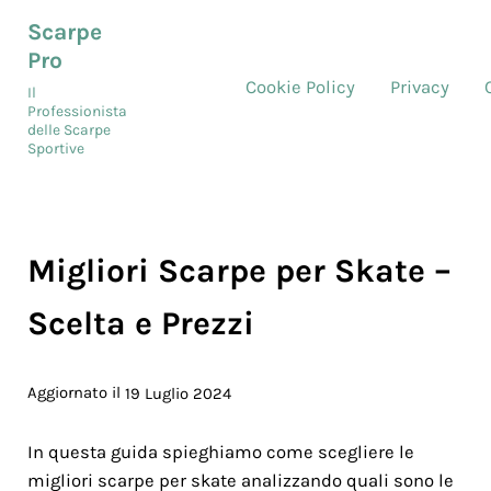
Skip to main content
Skip to header right navigation
Skip to site footer
Scarpe
Pro
Cookie Policy
Privacy
Il
Professionista
delle Scarpe
Sportive
Migliori Scarpe per Skate –
Scelta e Prezzi
Aggiornato il
19 Luglio 2024
In questa guida spieghiamo come scegliere le
migliori scarpe per skate analizzando quali sono le