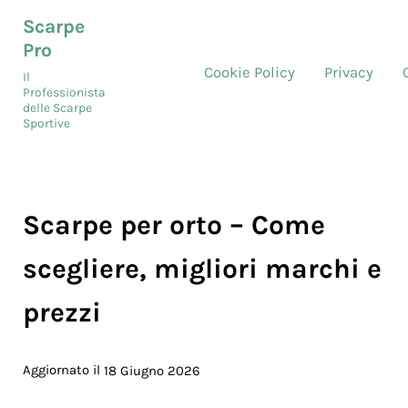
Skip to main content
Skip to header right navigation
Skip to site footer
Scarpe
Pro
Cookie Policy
Privacy
Il
Professionista
delle Scarpe
Sportive
Scarpe per orto​ – Come
scegliere, migliori marchi e
prezzi
Aggiornato il
18 Giugno 2026