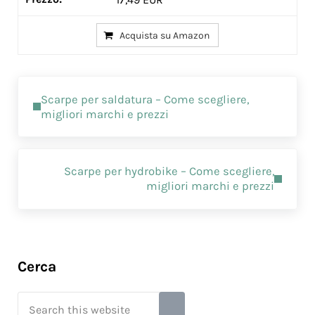
Acquista su Amazon
Previous Post:
Scarpe per saldatura​ – Come scegliere,
migliori marchi e prezzi
Next Post:
Scarpe per hydrobike​ – Come scegliere,
migliori marchi e prezzi
Sidebar
Cerca
Search this website
Submit search