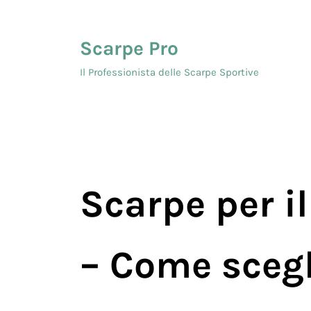
Skip to main content
Skip to header right navigation
Skip to site footer
Scarpe Pro
Il Professionista delle Scarpe Sportive
Scarpe per il
– Come scegl