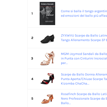
Come si balla il tango argentin
1
ed emozioni del ballo più affasc
ZYXWVU Scarpe da Ballo Latino
2
Tango Allenamento Scarpe 37 
MGM-Joymod Sandali da Ballo
3
in Punta con Cinturini Incrociat
per...
Scarpe da Ballo Donna Allen
4
Punta Aperta/Chiuse Scarpe T
Kizomba ChaCha...
Rosefinch Scarpe da Ballo Lat
5
Nero Professionale Scarpe da B
Ballo...